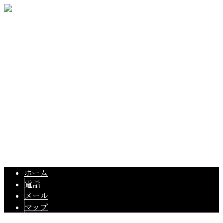
〒321-0914
栃木県宇都宮市下桑島町946-1
Googleマップで確認する
TEL：080-1192-9791
栃木県宇都宮市の土木工事業者『大室興業株式会社』では求
Copyright © 宇都宮市の基礎屋『大室興業株式会社』は栃木県内の住宅基
礎工事や外構工事にご対応！. All rights reserved.
ホーム
電話
メール
マップ