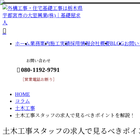
column
コ
ラ
BLOG
ホーム
業務案内
施工実績
採用情報
会社概要
お問い
ム
お問い合わせ
080-1192-9791
［営業電話お断り］
HOME
メールフォーム
コラム
土木工事
土木工事スタッフの求人で見るべきポイントを解説！
土木工事スタッフの求人で見るべきポイ